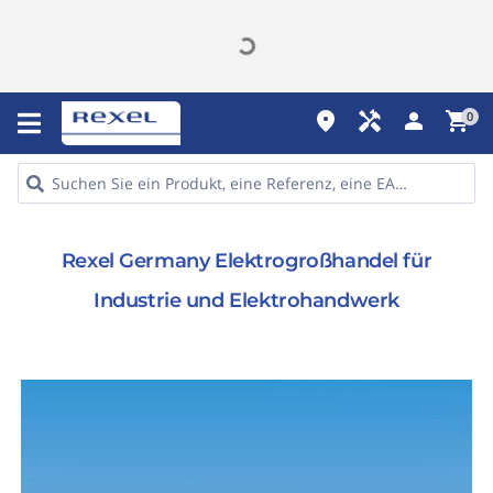
place
handyman
person
shopping_cart
0
Rexel Germany Elektrogroßhandel für
Industrie und Elektrohandwerk