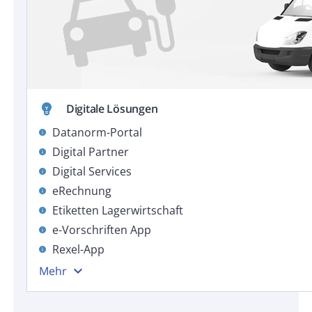
emoji_objects
Digitale Lösungen
Datanorm-Portal
info
Digital Partner
info
Digital Services
info
eRechnung
info
Etiketten Lagerwirtschaft
info
e-Vorschriften App
info
Rexel-App
info
expand_more
Mehr