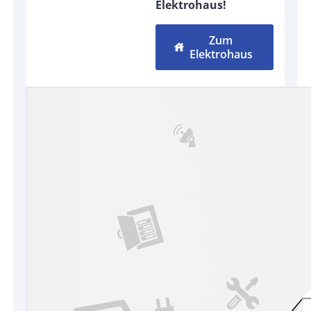
Elektrohaus!
Zum
house
Elektrohaus