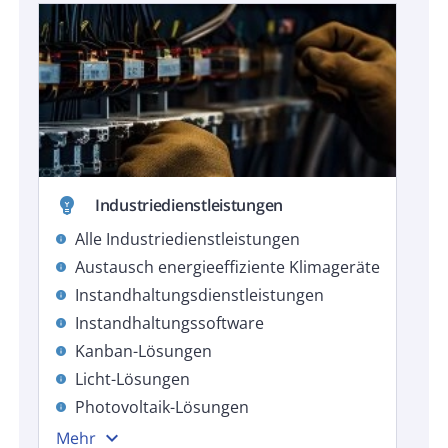
emoji_objects
Industriedienstleistungen
Alle Industriedienstleistungen
info
Austausch energieeffiziente Klimageräte
info
Instandhaltungsdienstleistungen
info
Instandhaltungssoftware
info
Kanban-Lösungen
info
Licht-Lösungen
info
Photovoltaik-Lösungen
info
expand_more
Mehr