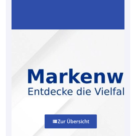
Zur Übersicht
view_list