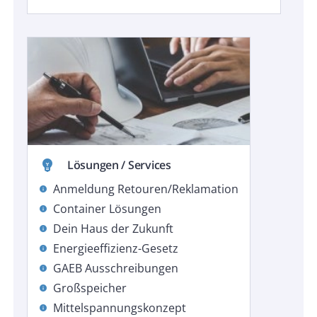
emoji_objects
Lösungen / Services
Anmeldung Retouren/Reklamation
info
Container Lösungen
info
Dein Haus der Zukunft
info
Energieeffizienz-Gesetz
info
GAEB Ausschreibungen
info
Großspeicher
info
Mittelspannungskonzept
info