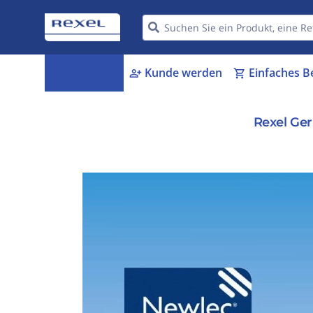
Kategorien
Kunde werden
Einfaches B
menu_book
person_add
shopping_cart
Rexel Ge