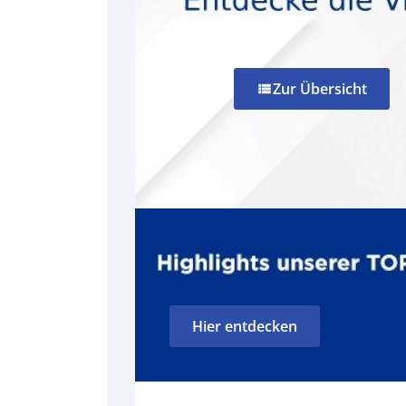
Zur Übersicht
view_list
Hier entdecken