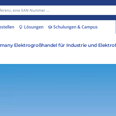
estellen
Lösungen
Schulungen & Campus
lightbulb
school
rmany Elektrogroßhandel für Industrie und Elektr