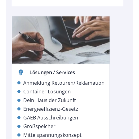
emoji_objects
Lösungen / Services
Anmeldung Retouren/Reklamation
info
Container Lösungen
info
Dein Haus der Zukunft
info
Energieeffizienz-Gesetz
info
GAEB Ausschreibungen
info
Großspeicher
info
Mittelspannungskonzept
info