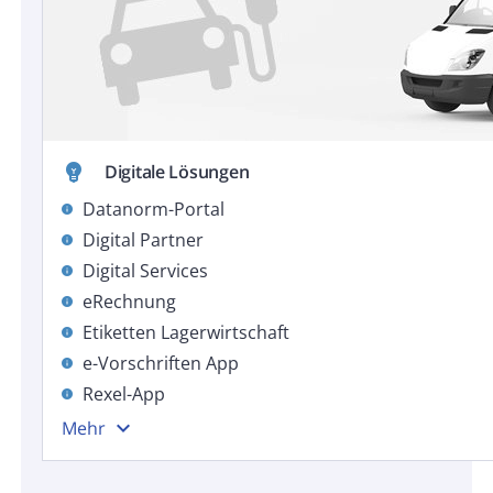
emoji_objects
Digitale Lösungen
Datanorm-Portal
info
Digital Partner
info
Digital Services
info
eRechnung
info
Etiketten Lagerwirtschaft
info
e-Vorschriften App
info
Rexel-App
info
expand_more
Mehr