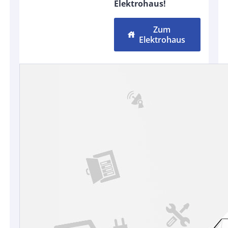
Elektrohaus!
Zum
house
Elektrohaus