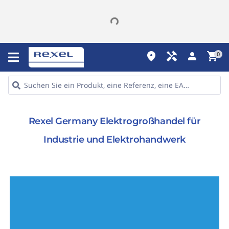
place
handyman
person
shopping_cart
0
Rexel Germany Elektrogroßhandel für
Industrie und Elektrohandwerk