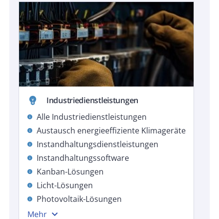
emoji_objects
Industriedienstleistungen
Alle Industriedienstleistungen
info
Austausch energieeffiziente Klimageräte
info
Instandhaltungsdienstleistungen
info
Instandhaltungssoftware
info
Kanban-Lösungen
info
Licht-Lösungen
info
Photovoltaik-Lösungen
info
expand_more
Mehr