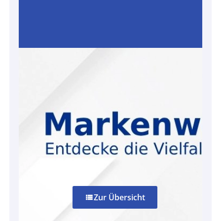
Zur Übersicht
view_list