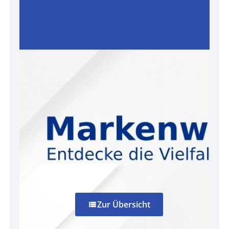
Zur Übersicht
view_list