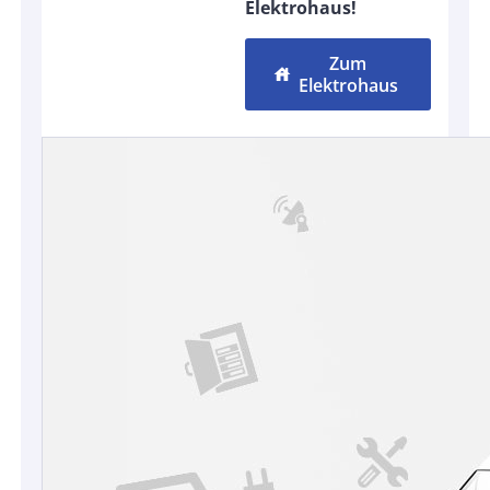
Elektrohaus!
Zum
house
Elektrohaus