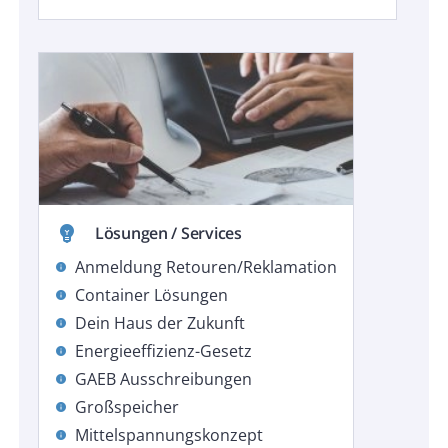
emoji_objects
Lösungen / Services
Anmeldung Retouren/Reklamation
info
Container Lösungen
info
Dein Haus der Zukunft
info
Energieeffizienz-Gesetz
info
GAEB Ausschreibungen
info
Großspeicher
info
Mittelspannungskonzept
info