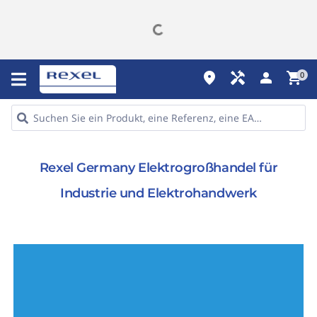
place
handyman
person
shopping_cart
0
Rexel Germany Elektrogroßhandel für
Industrie und Elektrohandwerk