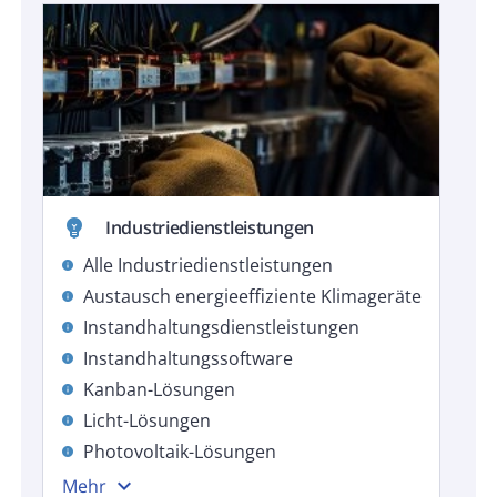
emoji_objects
Industriedienstleistungen
Alle Industriedienstleistungen
info
Austausch energieeffiziente Klimageräte
info
Instandhaltungsdienstleistungen
info
Instandhaltungssoftware
info
Kanban-Lösungen
info
Licht-Lösungen
info
Photovoltaik-Lösungen
info
expand_more
Mehr