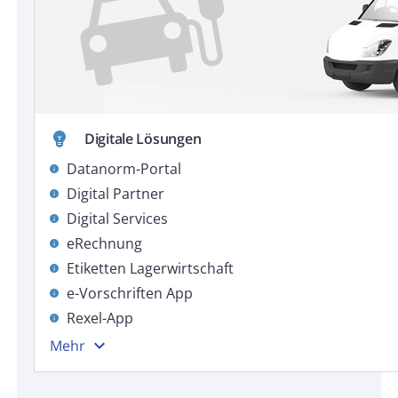
emoji_objects
Digitale Lösungen
Datanorm-Portal
info
Digital Partner
info
Digital Services
info
eRechnung
info
Etiketten Lagerwirtschaft
info
e-Vorschriften App
info
Rexel-App
info
expand_more
Mehr