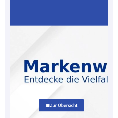
Zur Übersicht
view_list