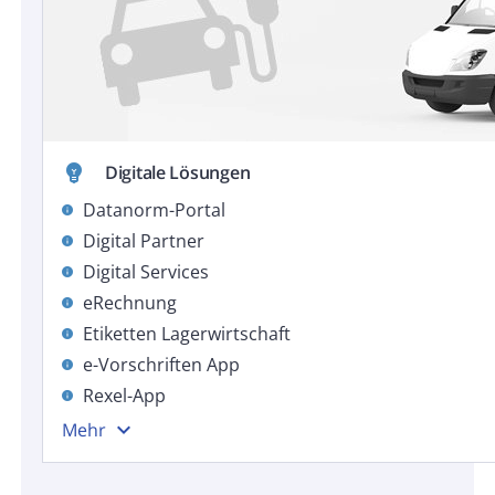
emoji_objects
Digitale Lösungen
Datanorm-Portal
info
Digital Partner
info
Digital Services
info
eRechnung
info
Etiketten Lagerwirtschaft
info
e-Vorschriften App
info
Rexel-App
info
expand_more
Mehr