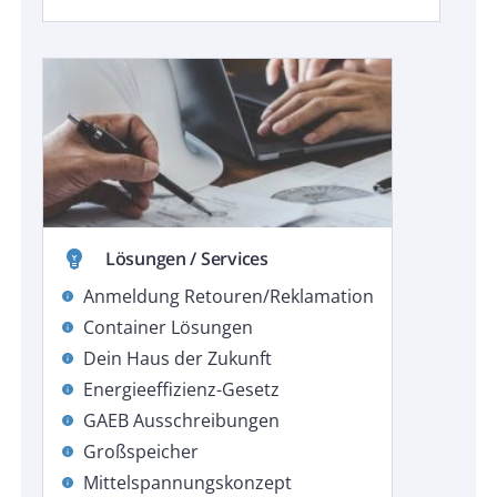
emoji_objects
Lösungen / Services
Anmeldung Retouren/Reklamation
info
Container Lösungen
info
Dein Haus der Zukunft
info
Energieeffizienz-Gesetz
info
GAEB Ausschreibungen
info
Großspeicher
info
Mittelspannungskonzept
info