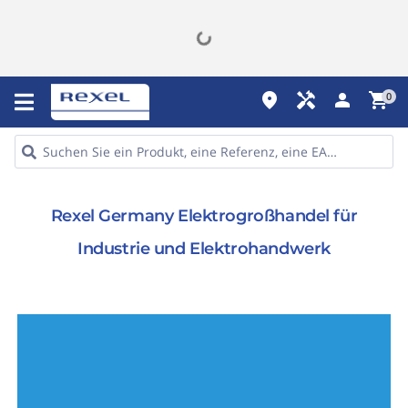
place
handyman
person
shopping_cart
0
Rexel Germany Elektrogroßhandel für
Industrie und Elektrohandwerk