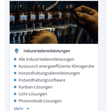
emoji_objects
Industriedienstleistungen
Alle Industriedienstleistungen
info
Austausch energieeffiziente Klimageräte
info
Instandhaltungsdienstleistungen
info
Instandhaltungssoftware
info
Kanban-Lösungen
info
Licht-Lösungen
info
Photovoltaik-Lösungen
info
expand_more
Mehr