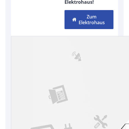
Elektrohaus!
Zum
house
Elektrohaus