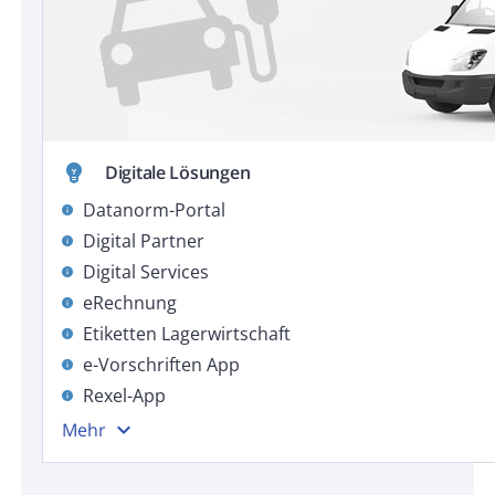
emoji_objects
Digitale Lösungen
Datanorm-Portal
info
Digital Partner
info
Digital Services
info
eRechnung
info
Etiketten Lagerwirtschaft
info
e-Vorschriften App
info
Rexel-App
info
expand_more
Mehr