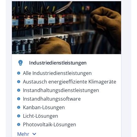
emoji_objects
Industriedienstleistungen
Alle Industriedienstleistungen
info
Austausch energieeffiziente Klimageräte
info
Instandhaltungsdienstleistungen
info
Instandhaltungssoftware
info
Kanban-Lösungen
info
Licht-Lösungen
info
Photovoltaik-Lösungen
info
expand_more
Mehr