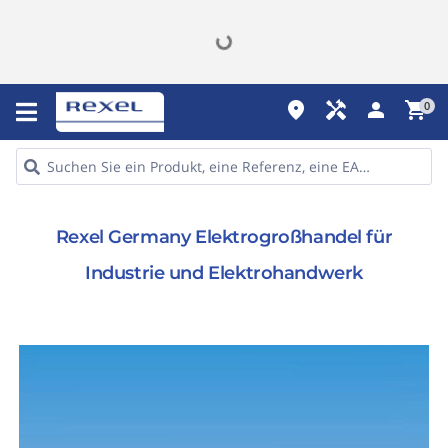
place
handyman
person
shopping_cart
0
Rexel Germany Elektrogroßhandel für
Industrie und Elektrohandwerk