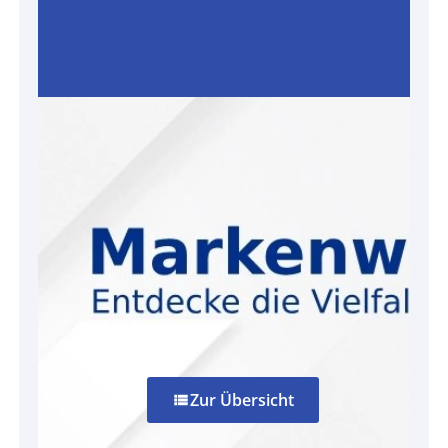
Zur Übersicht
view_list