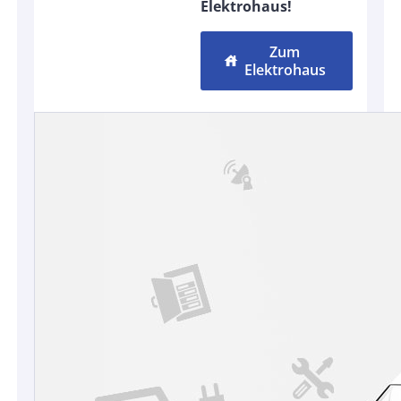
Elektrohaus!
Zum
house
Elektrohaus