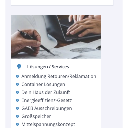
emoji_objects
Lösungen / Services
Anmeldung Retouren/Reklamation
info
Container Lösungen
info
Dein Haus der Zukunft
info
Energieeffizienz-Gesetz
info
GAEB Ausschreibungen
info
Großspeicher
info
Mittelspannungskonzept
info