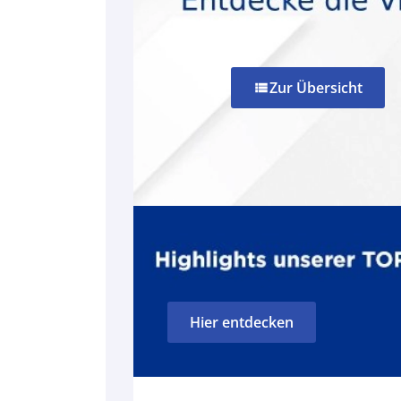
Zur Übersicht
view_list
Hier entdecken