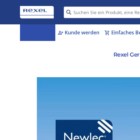
Kategorien
Kunde werden
Einfaches B
menu_book
person_add
shopping_cart
Rexel Ge