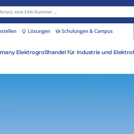
estellen
Lösungen
Schulungen & Campus
lightbulb
school
rmany Elektrogroßhandel für Industrie und Elektr