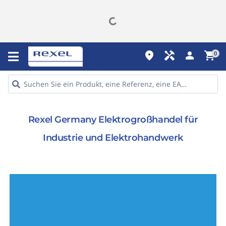
place
handyman
person
shopping_cart
0
Rexel Germany Elektrogroßhandel für
Industrie und Elektrohandwerk