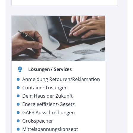
emoji_objects
Lösungen / Services
Anmeldung Retouren/Reklamation
info
Container Lösungen
info
Dein Haus der Zukunft
info
Energieeffizienz-Gesetz
info
GAEB Ausschreibungen
info
Großspeicher
info
Mittelspannungskonzept
info