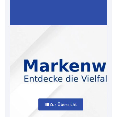
Zur Übersicht
view_list