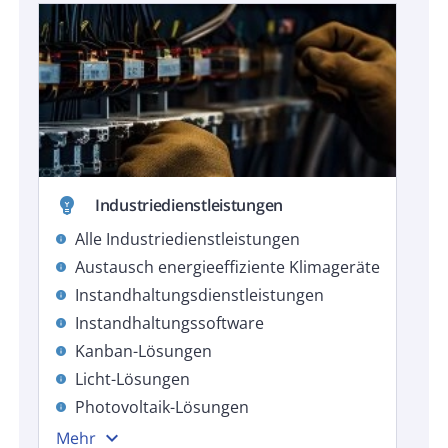
emoji_objects
Industriedienstleistungen
Alle Industriedienstleistungen
info
Austausch energieeffiziente Klimageräte
info
Instandhaltungsdienstleistungen
info
Instandhaltungssoftware
info
Kanban-Lösungen
info
Licht-Lösungen
info
Photovoltaik-Lösungen
info
expand_more
Mehr