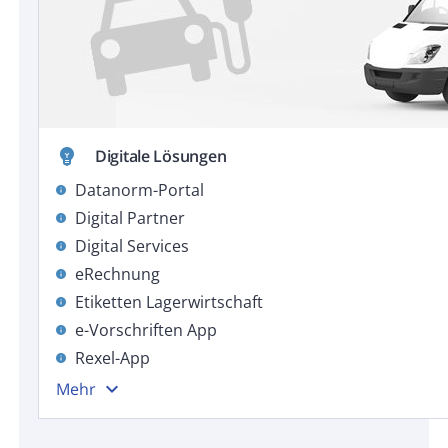
emoji_objects
Digitale Lösungen
Datanorm-Portal
info
Digital Partner
info
Digital Services
info
eRechnung
info
Etiketten Lagerwirtschaft
info
e-Vorschriften App
info
Rexel-App
info
expand_more
Mehr