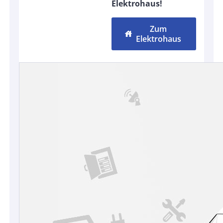
Elektrohaus!
Zum
house
Elektrohaus