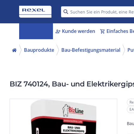
Kategorien
Kunde werden
Einfaches B
menu_book
person_add
shopping_cart
Bauprodukte
Bau-Befestigungsmaterial
Pu
BIZ 740124, Bau- und Elektrikergip
Re
EA
Bau