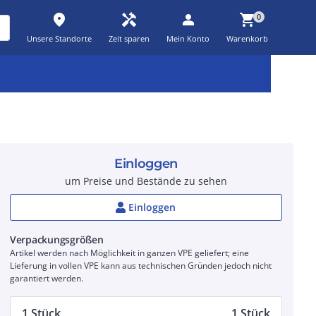
place
handyman
person
shopping_cart
0
Unsere Standorte
Zeit sparen
Mein Konto
Warenkorb
Kernsortiment
Kampagnen
Aktionen
workspace_premium
auto_awesome
percent_discount
Einloggen
um Preise und Bestände zu sehen
Einloggen
Verpackungsgrößen
Artikel werden nach Möglichkeit in ganzen VPE geliefert; eine
Lieferung in vollen VPE kann aus technischen Gründen jedoch nicht
garantiert werden.
1 Stück
1 Stück