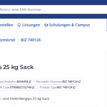
estellen
Lösungen
Schulungen & Campus
lightbulb
school
tzmörtel
BIZ 740124
s 25 kg Sack
xel Artikelnr.
4034458
Hersteller Nummer
BIZ 740124
content_copy
content_copy
N Code
3700882152749
Produkt Type
BIZ 740124
content_copy
content_copy
- und Elektrikergips 25 kg Sack