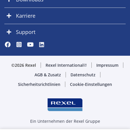
Karriere
Support
©2026 Rexel
Rexel International
Impressum
open_in_new
AGB & Zusatz
Datenschutz
Sicherheitsrichtlinien
Cookie-Einstellungen
Ein Unternehmen der Rexel Gruppe