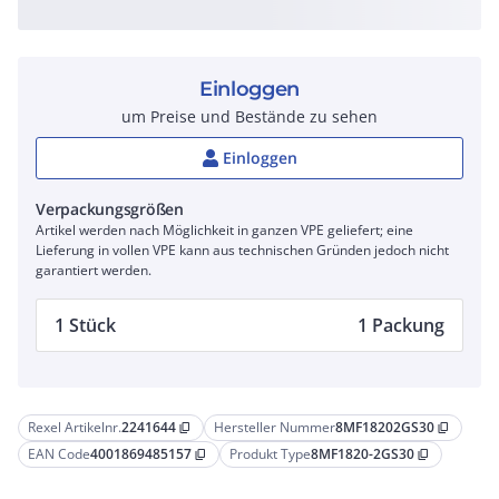
Einloggen
um Preise und Bestände zu sehen
Einloggen
Verpackungsgrößen
Artikel werden nach Möglichkeit in ganzen VPE geliefert; eine
Lieferung in vollen VPE kann aus technischen Gründen jedoch nicht
garantiert werden.
1 Stück
1 Packung
Rexel Artikelnr.
2241644
Hersteller Nummer
8MF18202GS30
content_copy
content_copy
EAN Code
4001869485157
Produkt Type
8MF1820-2GS30
content_copy
content_copy