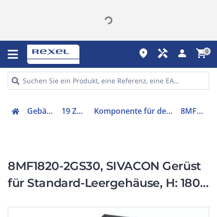
place
handyman
person
shopping_cart
0
Gebäudetechnik
19 Zoll Zubehör
Komponente für den Ausbau (Schaltschrank)
8MF18202GS30
8MF1820-2GS30, SIVACON Gerüst
für Standard-Leergehäuse, H: 1800
mm, B: 1200 mm, T: 1000 mm