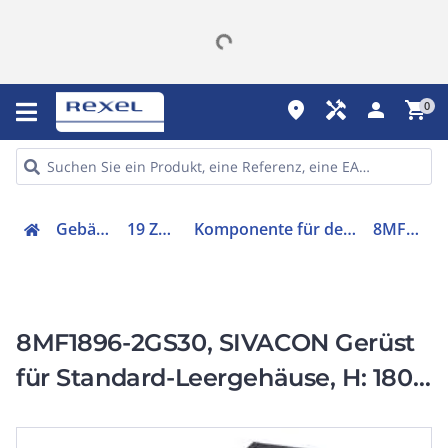
place
handyman
person
shopping_cart
0
Gebäudetechnik
19 Zoll Zubehör
Komponente für den Ausbau (Schaltschrank)
8MF18962GS30
8MF1896-2GS30, SIVACON Gerüst
für Standard-Leergehäuse, H: 1800
mm, B: 900 mm, T: 600 mm