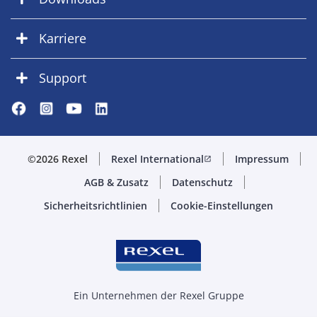
Karriere
Support
©2026 Rexel
Rexel International
Impressum
open_in_new
AGB & Zusatz
Datenschutz
Sicherheitsrichtlinien
Cookie-Einstellungen
Ein Unternehmen der Rexel Gruppe