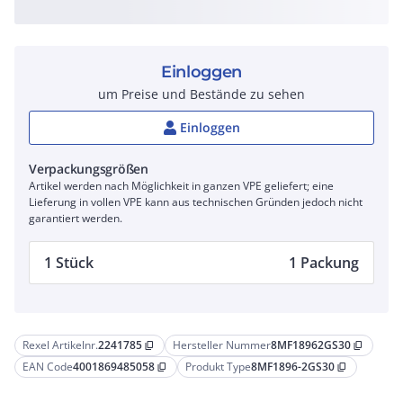
Einloggen
um Preise und Bestände zu sehen
Einloggen
Verpackungsgrößen
Artikel werden nach Möglichkeit in ganzen VPE geliefert; eine
Lieferung in vollen VPE kann aus technischen Gründen jedoch nicht
garantiert werden.
1 Stück
1 Packung
Rexel Artikelnr.
2241785
Hersteller Nummer
8MF18962GS30
content_copy
content_copy
EAN Code
4001869485058
Produkt Type
8MF1896-2GS30
content_copy
content_copy