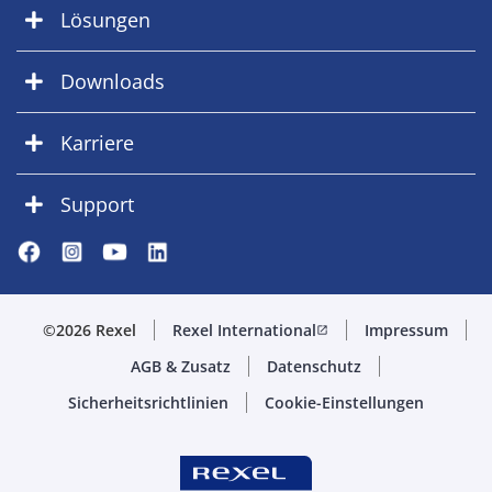
Lösungen
Downloads
Karriere
Support
©2026 Rexel
Rexel International
Impressum
open_in_new
AGB & Zusatz
Datenschutz
Sicherheitsrichtlinien
Cookie-Einstellungen