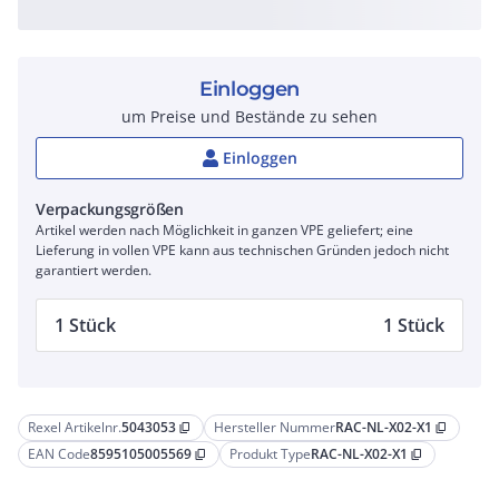
Einloggen
um Preise und Bestände zu sehen
Einloggen
Verpackungsgrößen
Artikel werden nach Möglichkeit in ganzen VPE geliefert; eine
Lieferung in vollen VPE kann aus technischen Gründen jedoch nicht
garantiert werden.
1 Stück
1 Stück
Rexel Artikelnr.
5043053
Hersteller Nummer
RAC-NL-X02-X1
content_copy
content_copy
EAN Code
8595105005569
Produkt Type
RAC-NL-X02-X1
content_copy
content_copy