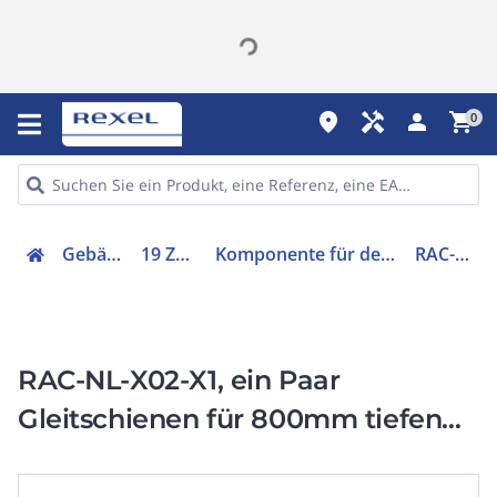
place
handyman
person
shopping_cart
0
Gebäudetechnik
19 Zoll Zubehör
Komponente für den Ausbau (Schaltschrank)
RAC-NL-X02-X1
RAC-NL-X02-X1, ein Paar
Gleitschienen für 800mm tiefen
Schrank (L - 580) lichtgrau RAL
7035