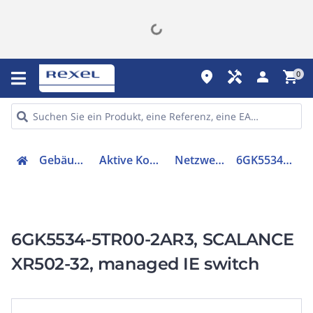
place
handyman
person
shopping_cart
0
Gebäudetechnik
Aktive Komponenten
Netzwerk Switch
6GK55345TR002AR3
6GK5534-5TR00-2AR3, SCALANCE
XR502-32, managed IE switch