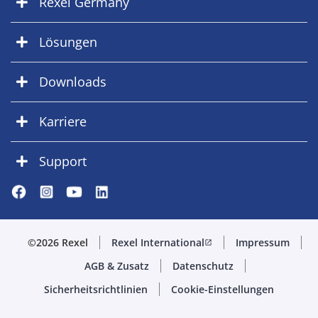
Rexel Germany
Lösungen
Downloads
Karriere
Support
©2026 Rexel
Rexel International
Impressum
open_in_new
AGB & Zusatz
Datenschutz
Sicherheitsrichtlinien
Cookie-Einstellungen