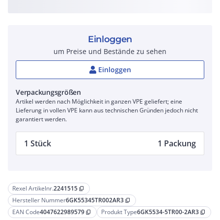
Einloggen
um Preise und Bestände zu sehen
Einloggen
Verpackungsgrößen
Artikel werden nach Möglichkeit in ganzen VPE geliefert; eine
Lieferung in vollen VPE kann aus technischen Gründen jedoch nicht
garantiert werden.
1 Stück
1 Packung
Rexel Artikelnr.
2241515
content_copy
Hersteller Nummer
6GK55345TR002AR3
content_copy
EAN Code
4047622989579
Produkt Type
6GK5534-5TR00-2AR3
content_copy
content_copy