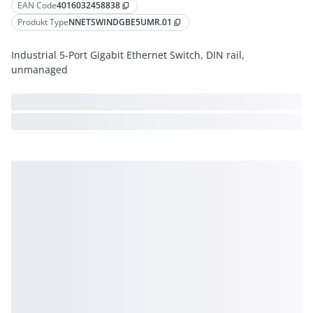
EAN Code
4016032458838
content_copy
Produkt Type
NNETSWINDGBE5UMR.01
content_copy
Industrial 5-Port Gigabit Ethernet Switch, DIN rail,
unmanaged