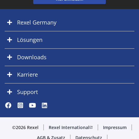
Rexel Germany
Lösungen
Downloads
Karriere
Support
©2026 Rexel
Rexel International
Impressum
open_in_new
AGB & Zusatz
Datenschutz