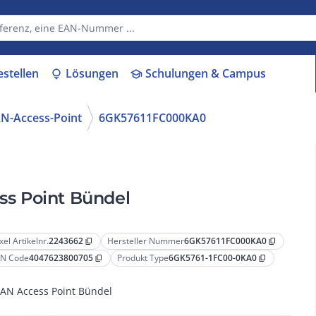
estellen
Lösungen
Schulungen & Campus
lightbulb
school
N-Access-Point
6GK57611FC000KA0
s Point Bündel
xel Artikelnr.
2243662
Hersteller Nummer
6GK57611FC000KA0
content_copy
content_copy
N Code
4047623800705
Produkt Type
6GK5761-1FC00-0KA0
content_copy
content_copy
AN Access Point Bündel