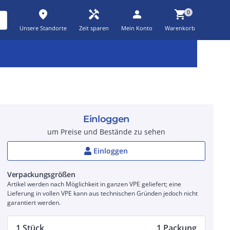
place
handyman
person
shopping_cart
0
Unsere Standorte
Zeit sparen
Mein Konto
Warenkorb
Kernsortiment
Kampagnen
Aktionen
workspace_premium
auto_awesome
percent_discount
Einloggen
um Preise und Bestände zu sehen
Einloggen
Verpackungsgrößen
Artikel werden nach Möglichkeit in ganzen VPE geliefert; eine
Lieferung in vollen VPE kann aus technischen Gründen jedoch nicht
garantiert werden.
1 Stück
1 Packung