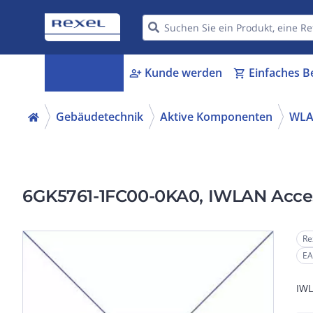
Kategorien
Kunde werden
Einfaches B
menu_book
person_add
shopping_cart
Gebäudetechnik
Aktive Komponenten
WLA
6GK5761-1FC00-0KA0, IWLAN Acces
Re
EA
IWL