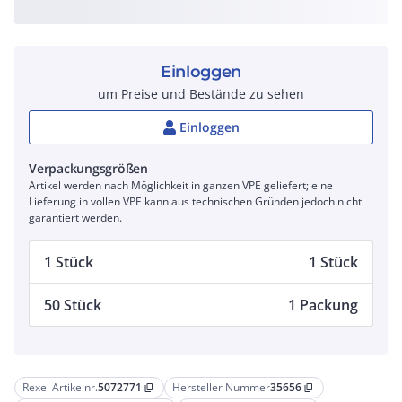
Einloggen
um Preise und Bestände zu sehen
Einloggen
Verpackungsgrößen
Artikel werden nach Möglichkeit in ganzen VPE geliefert; eine
Lieferung in vollen VPE kann aus technischen Gründen jedoch nicht
garantiert werden.
1 Stück
1 Stück
50 Stück
1 Packung
Rexel Artikelnr.
5072771
Hersteller Nummer
35656
content_copy
content_copy