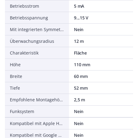
Betriebsstrom
5 mA
Betriebsspannung
9...15 V
Mit integrierten Symmetrierwiderständen
Nein
Überwachungsradius
12 m
Charakteristik
Fläche
Höhe
110 mm
Breite
60 mm
Tiefe
52 mm
Empfohlene Montagehöhe
2,5 m
Funksystem
Nein
Kompatibel mit Apple HomeKit
Nein
Kompatibel mit Google Assistant
Nein