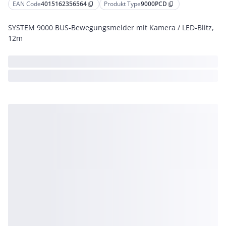
EAN Code
4015162356564
Produkt Type
9000PCD
content_copy
content_copy
SYSTEM 9000 BUS-Bewegungsmelder mit Kamera / LED-Blitz,
12m