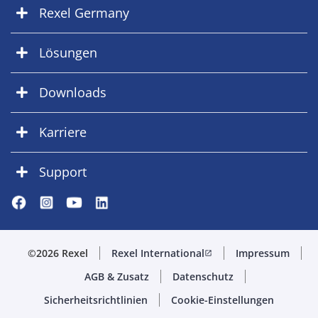
Rexel Germany
Lösungen
Downloads
Karriere
Support
©2026 Rexel
Rexel International
Impressum
open_in_new
AGB & Zusatz
Datenschutz
Sicherheitsrichtlinien
Cookie-Einstellungen