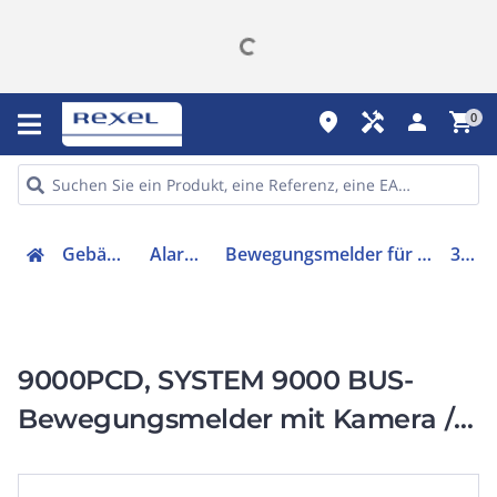
place
handyman
person
shopping_cart
0
Gebäudetechnik
Alarmanlagen
Bewegungsmelder für Gefahrenmeldesystem
35656
9000PCD, SYSTEM 9000 BUS-
Bewegungsmelder mit Kamera /
LED-Blitz, 12m