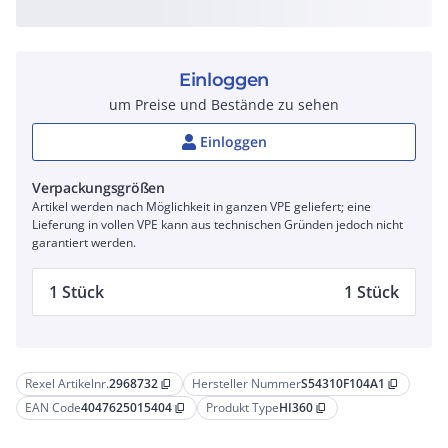
Einloggen
um Preise und Bestände zu sehen
Einloggen
Verpackungsgrößen
Artikel werden nach Möglichkeit in ganzen VPE geliefert; eine
Lieferung in vollen VPE kann aus technischen Gründen jedoch nicht
garantiert werden.
1 Stück
1 Stück
Rexel Artikelnr.
2968732
Hersteller Nummer
S54310F104A1
content_copy
content_copy
EAN Code
4047625015404
Produkt Type
HI360
content_copy
content_copy