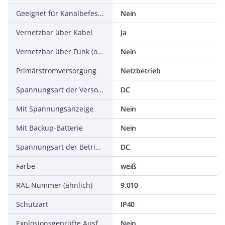
Geeignet für Kanalbefestigung
Nein
Vernetzbar über Kabel
Ja
Vernetzbar über Funk (optional)
Nein
Primärstromversorgung
Netzbetrieb
Spannungsart der Versorgungsspannung
DC
Mit Spannungsanzeige
Nein
Mit Backup-Batterie
Nein
Spannungsart der Betriebsspannung
DC
Farbe
weiß
RAL-Nummer (ähnlich)
9.010
Schutzart
IP40
Explosionsgeprüfte Ausführung
Nein