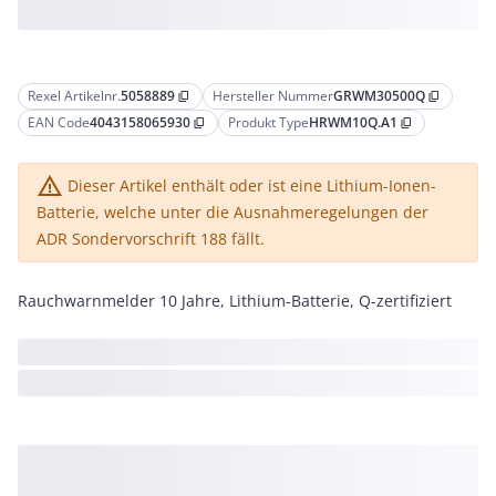
Rexel Artikelnr.
5058889
Hersteller Nummer
GRWM30500Q
content_copy
content_copy
EAN Code
4043158065930
Produkt Type
HRWM10Q.A1
content_copy
content_copy
warning_amber
Dieser Artikel enthält oder ist eine Lithium-Ionen-
Batterie, welche unter die Ausnahmeregelungen der
ADR Sondervorschrift 188 fällt.
Rauchwarnmelder 10 Jahre, Lithium-Batterie, Q-zertifiziert