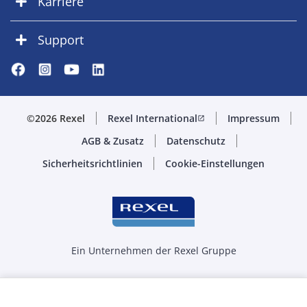
Karriere
Support
©2026 Rexel
Rexel International
Impressum
open_in_new
AGB & Zusatz
Datenschutz
Sicherheitsrichtlinien
Cookie-Einstellungen
Ein Unternehmen der Rexel Gruppe
Menge