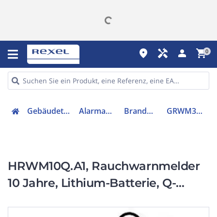
place
handyman
person
shopping_cart
0
Gebäudetechnik
Alarmanlagen
Brandmelder
GRWM30500Q
HRWM10Q.A1, Rauchwarnmelder
10 Jahre, Lithium-Batterie, Q-
zertifiziert