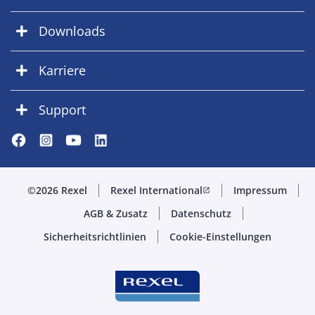
Downloads
Karriere
Support
©2026 Rexel
Rexel International
Impressum
open_in_new
AGB & Zusatz
Datenschutz
Sicherheitsrichtlinien
Cookie-Einstellungen