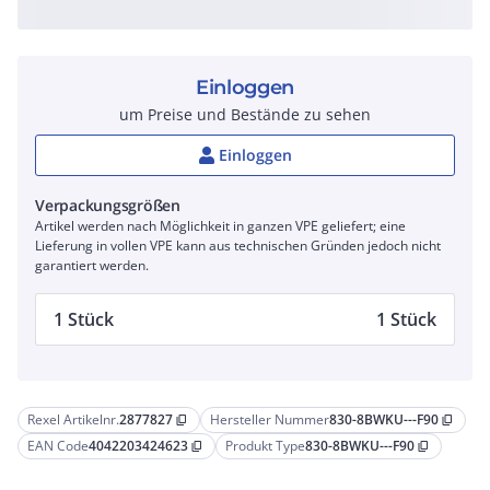
Einloggen
um Preise und Bestände zu sehen
Einloggen
Verpackungsgrößen
Artikel werden nach Möglichkeit in ganzen VPE geliefert; eine
Lieferung in vollen VPE kann aus technischen Gründen jedoch nicht
garantiert werden.
1 Stück
1 Stück
Rexel Artikelnr.
2877827
Hersteller Nummer
830-8BWKU---F90
content_copy
content_copy
EAN Code
4042203424623
Produkt Type
830-8BWKU---F90
content_copy
content_copy