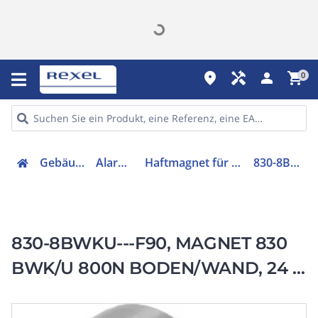
place
handyman
person
shopping_cart
0
Gebäudetechnik
Alarmanlagen
Haftmagnet für Türfeststellanlage
830-8BWKU---F90
830-8BWKU---F90, MAGNET 830
BWK/U 800N BODEN/WAND, 24 V
GS KURZER FUSS U-TASTER