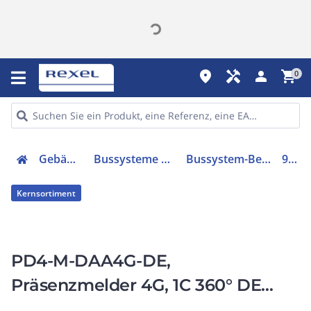
place
handyman
person
shopping_cart
0
Gebäudetechnik
Bussysteme & Komponenten
Bussystem-Bewegungsmelder
92591
Kernsortiment
PD4-M-DAA4G-DE,
Präsenzmelder 4G, 1C 360° DE
weiß IP20 DALI 24m 1Kanal