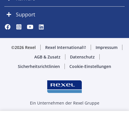
Support
©2026 Rexel
Rexel International
Impressum
open_in_new
AGB & Zusatz
Datenschutz
Sicherheitsrichtlinien
Cookie-Einstellungen
Ein Unternehmen der Rexel Gruppe
Menge