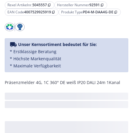
Rexel Artikelnr.
5045557
Hersteller Nummer
92591
content_copy
content_copy
EAN Code
4007529925919
Produkt Type
PD4-M-DAA4G-DE
content_copy
content_copy
local_shipping
Unser Kernsortiment bedeutet für Sie:
* Erstklassige Beratung
* Höchste Markenqualität
* Maximale Verfügbarkeit
Präsenzmelder 4G, 1C 360° DE weiß IP20 DALI 24m 1Kanal