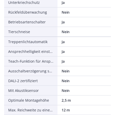
Unterkriechschutz
Ja
Rückfeldüberwachung
Nein
Betriebsartenschalter
Ja
Tierschneise
Nein
Treppenlichtautomatik
Ja
Ansprechhelligkeit einstellbar
Ja
Teach-Funktion für Ansprechhelligkeit
Ja
Ausschaltverzögerung selbstlernend
Nein
DALI-2 zertifiziert
Nein
Mit Akustiksensor
Nein
Optimale Montagehöhe
2,5 m
Max. Reichweite zu einer Seite
12 m