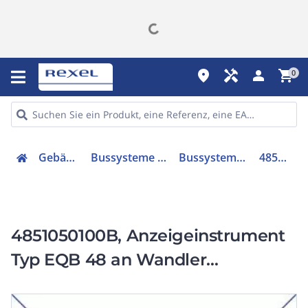
place
handyman
person
shopping_cart
0
Gebäudetechnik
Bussysteme & Komponenten
Bussystem-Displayanzeige
4851050100B
4851050100B, Anzeigeinstrument
Typ EQB 48 an Wandler
5/10A,Skala 50/100A