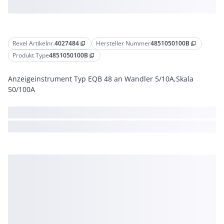
Rexel Artikelnr.
4027484
Hersteller Nummer
4851050100B
content_copy
content_copy
Produkt Type
4851050100B
content_copy
Anzeigeinstrument Typ EQB 48 an Wandler 5/10A,Skala
50/100A