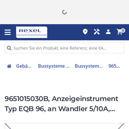
place
handyman
person
shopping_cart
0
Gebäudetechnik
Bussysteme & Komponenten
Bussystem-Displayanzeige
9651015030B
9651015030B, Anzeigeinstrument
Typ EQB 96, an Wandler 5/10A,
Skala 150/300A