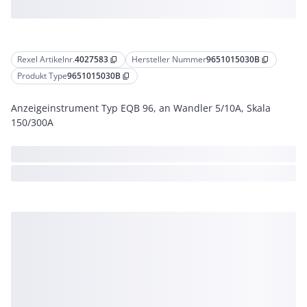
Rexel Artikelnr.
4027583
Hersteller Nummer
9651015030B
content_copy
content_copy
Produkt Type
9651015030B
content_copy
Anzeigeinstrument Typ EQB 96, an Wandler 5/10A, Skala
150/300A