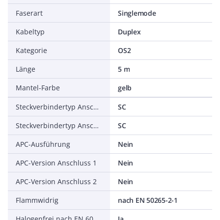
Faserart
Singlemode
Kabeltyp
Duplex
Kategorie
OS2
Länge
5 m
Mantel-Farbe
gelb
Steckverbindertyp Anschluss 1
SC
Steckverbindertyp Anschluss 2
SC
APC-Ausführung
Nein
APC-Version Anschluss 1
Nein
APC-Version Anschluss 2
Nein
Flammwidrig
nach EN 50265-2-1
Halogenfrei nach EN 60754-1/2
Ja