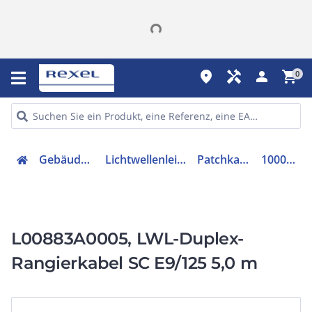
place
handyman
person
shopping_cart
0
Gebäudetechnik
Lichtwellenleitertechnik
Patchkabel LWL
100011859
L00883A0005, LWL-Duplex-
Rangierkabel SC E9/125 5,0 m