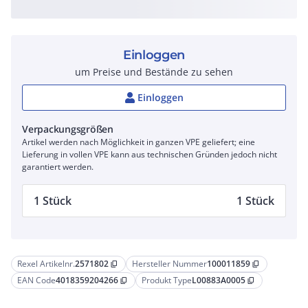
Einloggen
um Preise und Bestände zu sehen
Einloggen
Verpackungsgrößen
Artikel werden nach Möglichkeit in ganzen VPE geliefert; eine
Lieferung in vollen VPE kann aus technischen Gründen jedoch nicht
garantiert werden.
1 Stück
1 Stück
Rexel Artikelnr.
2571802
Hersteller Nummer
100011859
content_copy
content_copy
EAN Code
4018359204266
Produkt Type
L00883A0005
content_copy
content_copy