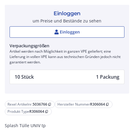
Einloggen
um Preise und Bestände zu sehen
Einloggen
Verpackungsgrößen
Artikel werden nach Möglichkeit in ganzen VPE geliefert; eine
Lieferung in vollen VPE kann aus technischen Gründen jedoch nicht
garantiert werden.
10 Stück
1 Packung
Rexel Artikelnr.
5036766
Hersteller Nummer
R306064
content_copy
content_copy
Produkt Type
R306064
content_copy
Splash Tülle UNIV tp