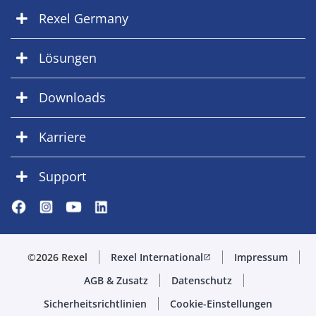
Rexel Germany
Lösungen
Downloads
Karriere
Support
©2026 Rexel
Rexel International
Impressum
open_in_new
AGB & Zusatz
Datenschutz
Sicherheitsrichtlinien
Cookie-Einstellungen