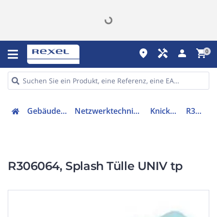
place
handyman
person
shopping_cart
0
Gebäudetechnik
Netzwerktechnik - Zubehör
Knickschutz
R306064
R306064, Splash Tülle UNIV tp