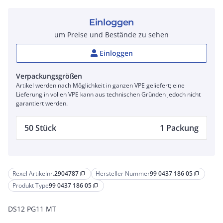
Einloggen
um Preise und Bestände zu sehen
Einloggen
Verpackungsgrößen
Artikel werden nach Möglichkeit in ganzen VPE geliefert; eine
Lieferung in vollen VPE kann aus technischen Gründen jedoch nicht
garantiert werden.
50 Stück
1 Packung
Rexel Artikelnr.
2904787
Hersteller Nummer
99 0437 186 05
content_copy
content_copy
Produkt Type
99 0437 186 05
content_copy
DS12 PG11 MT