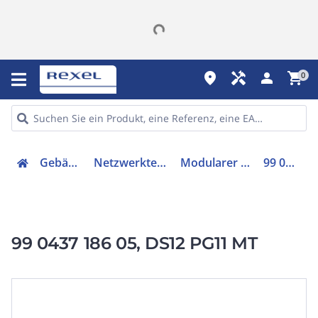
place
handyman
person
shopping_cart
0
Gebäudetechnik
Netzwerktechnik - Zubehör
Modularer Steckverbinder
99 0437 186 05
99 0437 186 05, DS12 PG11 MT