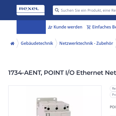
Kategorien
Kunde werden
Einfaches B
menu_book
person_add
shopping_cart
Gebäudetechnik
Netzwerktechnik - Zubehör
1734-AENT, POINT I/O Ethernet Ne
Re
Pr
POI