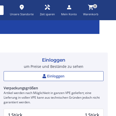
place
handyman
person
shopping_cart
0
Unsere Standorte
Zeit sparen
Mein Konto
Warenkorb
Kernsortiment
Kampagnen
Aktionen
workspace_premium
auto_awesome
percent_discount
Einloggen
um Preise und Bestände zu sehen
Einloggen
Verpackungsgrößen
Artikel werden nach Möglichkeit in ganzen VPE geliefert; eine
Lieferung in vollen VPE kann aus technischen Gründen jedoch nicht
garantiert werden.
1 Stück
1 Stück