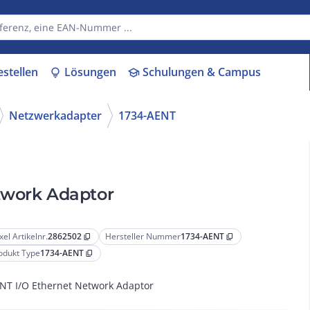
estellen
Lösungen
Schulungen & Campus
lightbulb
school
Netzwerkadapter
1734-AENT
twork Adaptor
xel Artikelnr.
2862502
Hersteller Nummer
1734-AENT
content_copy
content_copy
odukt Type
1734-AENT
content_copy
NT I/O Ethernet Network Adaptor