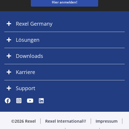
Hier anmelden!
Rexel Germany
Lösungen
Downloads
Karriere
Support
©2026 Rexel
Rexel International
Impressum
open_in_new