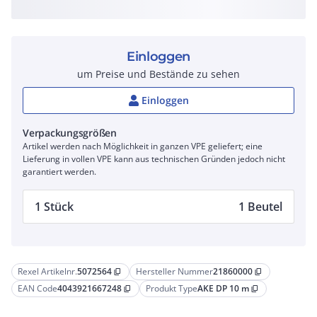
Einloggen
um Preise und Bestände zu sehen
Einloggen
Verpackungsgrößen
Artikel werden nach Möglichkeit in ganzen VPE geliefert; eine
Lieferung in vollen VPE kann aus technischen Gründen jedoch nicht
garantiert werden.
1 Stück
1 Beutel
Rexel Artikelnr.
5072564
Hersteller Nummer
21860000
content_copy
content_copy
EAN Code
4043921667248
Produkt Type
AKE DP 10 m
content_copy
content_copy