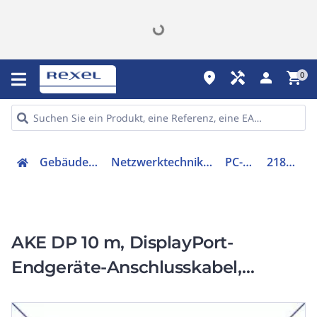
place
handyman
person
shopping_cart
0
Gebäudetechnik
Netzwerktechnik - Zubehör
PC-Kabel
21860000
AKE DP 10 m, DisplayPort-
Endgeräte-Anschlusskabel,
(Stecker/Stecker), 10 m, schwarz