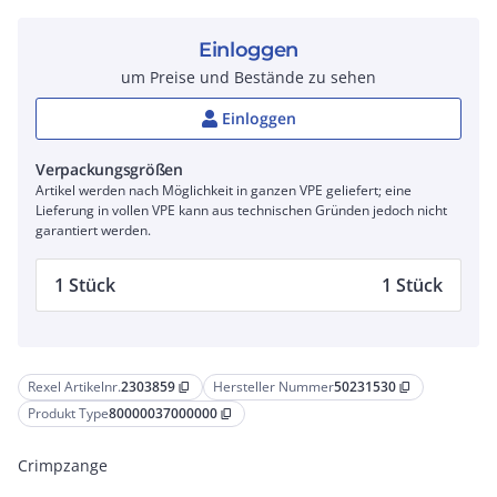
Einloggen
um Preise und Bestände zu sehen
Einloggen
Verpackungsgrößen
Artikel werden nach Möglichkeit in ganzen VPE geliefert; eine
Lieferung in vollen VPE kann aus technischen Gründen jedoch nicht
garantiert werden.
1 Stück
1 Stück
Rexel Artikelnr.
2303859
Hersteller Nummer
50231530
content_copy
content_copy
Produkt Type
80000037000000
content_copy
Crimpzange