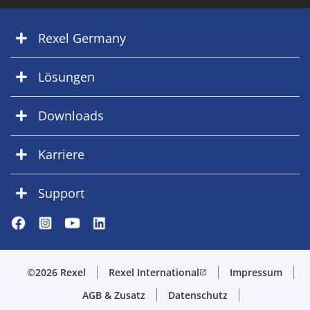
Rexel Germany
Lösungen
Downloads
Karriere
Support
©2026 Rexel
Rexel International
Impressum
open_in_new
AGB & Zusatz
Datenschutz