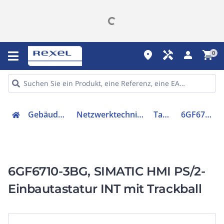
place
handyman
person
shopping_cart
0
Gebäudetechnik
Netzwerktechnik - Zubehör
Tastatur
6GF67103BG
6GF6710-3BG, SIMATIC HMI PS/2-
Einbautastatur INT mit Trackball