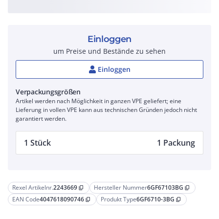
Einloggen
um Preise und Bestände zu sehen
Einloggen
Verpackungsgrößen
Artikel werden nach Möglichkeit in ganzen VPE geliefert; eine
Lieferung in vollen VPE kann aus technischen Gründen jedoch nicht
garantiert werden.
1 Stück
1 Packung
Rexel Artikelnr.
2243669
Hersteller Nummer
6GF67103BG
content_copy
content_copy
EAN Code
4047618090746
Produkt Type
6GF6710-3BG
content_copy
content_copy