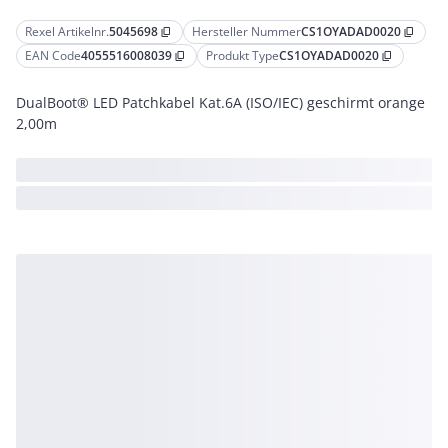
Rexel Artikelnr.
5045698
Hersteller Nummer
CS1OYADAD0020
content_copy
content_copy
EAN Code
4055516008039
Produkt Type
CS1OYADAD0020
content_copy
content_copy
DualBoot® LED Patchkabel Kat.6A (ISO/IEC) geschirmt orange
2,00m