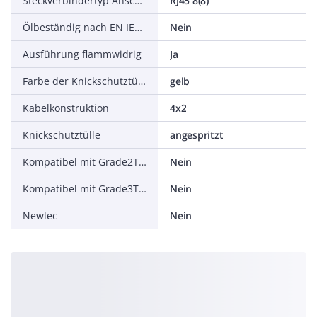
Steckverbindertyp Anschluss 2
RJ45 8(8)
Ölbeständig nach EN IEC 60811-404
Nein
Ausführung flammwidrig
Ja
Farbe der Knickschutztülle
gelb
Kabelkonstruktion
4x2
Knickschutztülle
angespritzt
Kompatibel mit Grade2TV nach XP-C 90-483
Nein
Kompatibel mit Grade3TV nach XP-C 90-483
Nein
Newlec
Nein