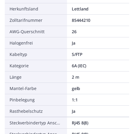
Herkunftsland
Lettland
Zolltarifnummer
85444210
AWG-Querschnitt
26
Halogenfrei
Ja
Kabeltyp
S/FTP
Kategorie
6A (IEC)
Länge
2 m
Mantel-Farbe
gelb
Pinbelegung
1:1
Rasthebelschutz
Ja
Steckverbindertyp Anschluss 1
RJ45 8(8)