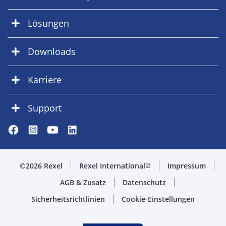
Lösungen
Downloads
Karriere
Support
©2026 Rexel
Rexel International
Impressum
open_in_new
AGB & Zusatz
Datenschutz
Sicherheitsrichtlinien
Cookie-Einstellungen