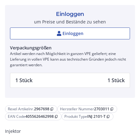
Einloggen
um Preise und Bestände zu sehen
Einloggen
Verpackungsgrößen
Artikel werden nach Möglichkeit in ganzen VPE geliefert; eine
Lieferung in vollen VPE kann aus technischen Gründen jedoch nicht
garantiert werden.
1 Stück
1 Stück
Rexel Artikelnr.
2967698
Hersteller Nummer
2703011
content_copy
content_copy
EAN Code
4055626462998
Produkt Type
INJ 2101-T
content_copy
content_copy
Injektor