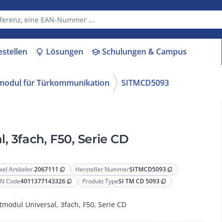
estellen
Lösungen
Schulungen & Campus
lightbulb
school
modul für Türkommunikation
SITMCD5093
, 3fach, F50, Serie CD
xel Artikelnr.
2067111
Hersteller Nummer
SITMCD5093
content_copy
content_copy
N Code
4011377143326
Produkt Type
SI TM CD 5093
content_copy
content_copy
tmodul Universal, 3fach, F50, Serie CD