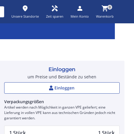
place
handyman
person
shopping_cart
0
Unsere Standorte
Zeit sparen
Mein Konto
Warenkorb
Kernsortiment
Kampagnen
Aktionen
workspace_premium
auto_awesome
percent_discount
Einloggen
um Preise und Bestände zu sehen
Einloggen
Verpackungsgrößen
Artikel werden nach Möglichkeit in ganzen VPE geliefert; eine
Lieferung in vollen VPE kann aus technischen Gründen jedoch nicht
garantiert werden.
1 Stück
1 Stück