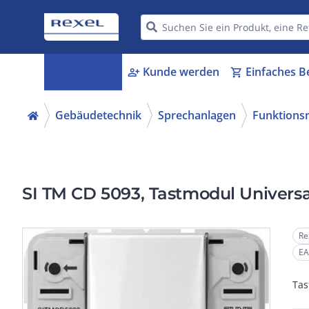
Kategorien
Kunde werden
Einfaches B
menu_book
person_add
shopping_cart
Gebäudetechnik
Sprechanlagen
Funktions
SI TM CD 5093, Tastmodul Universal
Re
EA
Tas