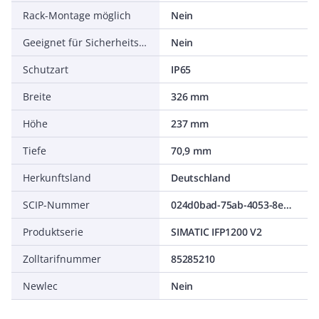
Rack-Montage möglich
Nein
Geeignet für Sicherheitsfunktionen
Nein
Schutzart
IP65
Breite
326 mm
Höhe
237 mm
Tiefe
70,9 mm
Herkunftsland
Deutschland
SCIP-Nummer
024d0bad-75ab-4053-8e54-2fafb94b725e
Produktserie
SIMATIC IFP1200 V2
Zolltarifnummer
85285210
Newlec
Nein