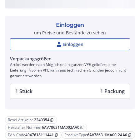
Einloggen
um Preise und Bestände zu sehen
Einloggen
Verpackungsgrößen
Artikel werden nach Möglichkeit in ganzen VPE geliefert; eine
Lieferung in vollen VPE kann aus technischen Gründen jedoch nicht
garantiert werden.
1 Stück
1 Packung
Rexel Artikelnr.
2240354
content_copy
Hersteller Nummer
6AV78631MA002AA0
content_copy
EAN Code
4047618111441
Produkt Type
6AV7863-1MA00-2AA0
content_copy
content_copy