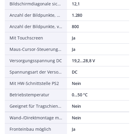
Bildschirmdiagonale sichtbar in Zoll
12,1
Anzahl der Bildpunkte, horizontal
1.280
Anzahl der Bildpunkte, vertikal
800
Mit Touchscreen
Ja
Maus-Cursor-Steuerung integriert
Ja
Versorgungsspannung DC
19,2...28,8 V
Spannungsart der Versorgungsspannung
DC
Mit HW-Schnittstelle PS2
Nein
Betriebstemperatur
0...50 °C
Geeignet für Tragschienenmontage
Nein
Wand-/Direktmontage möglich
Nein
Fronteinbau möglich
Ja