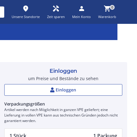
place
handyman
person
shopping_cart
0
Unsere Standorte
Zeit sparen
Mein Konto
Warenkorb
Kernsortiment
Kampagnen
Aktionen
workspace_premium
auto_awesome
percent_discount
Einloggen
um Preise und Bestände zu sehen
Einloggen
Verpackungsgrößen
Artikel werden nach Möglichkeit in ganzen VPE geliefert; eine
Lieferung in vollen VPE kann aus technischen Gründen jedoch nicht
garantiert werden.
1 Stück
1 Packung