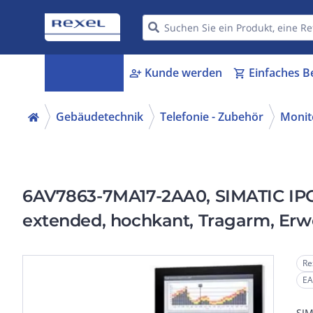
Kategorien
Kunde werden
Einfaches B
menu_book
person_add
shopping_cart
Gebäudetechnik
Telefonie - Zubehör
Monit
6AV7863-7MA17-2AA0, SIMATIC IPC
extended, hochkant, Tragarm, Er
Re
EA
SIM