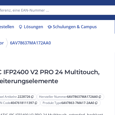
estellen
Lösungen
Schulungen & Campus
lightbulb
school
or
6AV78637MA172AA0
 IFP2400 V2 PRO 24 Multitouch,
weiterungselemente
xel Artikelnr.
2228726
Hersteller Nummer
6AV78637MA172AA0
content_copy
content_copy
N Code
4047618111397
Produkt Type
6AV7863-7MA17-2AA0
content_copy
content_copy
ATIC IPC IFP2400 V2 PRO 24 Multitouch, extended, hochkant,