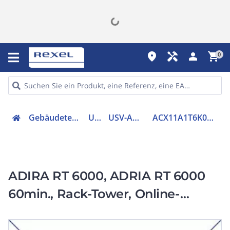
place
handyman
person
shopping_cart
0
Gebäudetechnik
USV
USV-Anlage
ACX11A1T6K000M60
ADIRA RT 6000, ADRIA RT 6000
60min., Rack-Tower, Online-
Dauerwandler