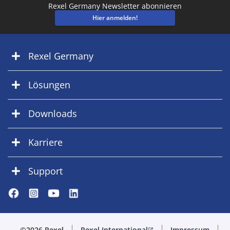
Rexel Germany Newsletter abonnieren
Hier anmelden!
Rexel Germany
Lösungen
Downloads
Karriere
Support
©2026 Rexel
Rexel International
Impressum
open_in_new