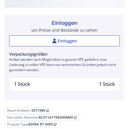
Einloggen
um Preise und Bestände zu sehen
Einloggen
Verpackungsgrößen
Artikel werden nach Möglichkeit in ganzen VPE geliefert; eine
Lieferung in vollen VPE kann aus technischen Gründen jedoch nicht
garantiert werden.
1 Stück
1 Stück
Rexel Artikelnr.
5071986
content_copy
Hersteller Nummer
ACX11A1T6K000M60
content_copy
Produkt Type
ADIRA RT 6000
content_copy