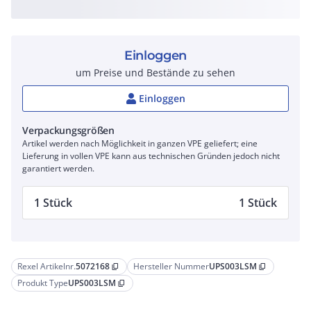
Einloggen
um Preise und Bestände zu sehen
Einloggen
Verpackungsgrößen
Artikel werden nach Möglichkeit in ganzen VPE geliefert; eine
Lieferung in vollen VPE kann aus technischen Gründen jedoch nicht
garantiert werden.
1 Stück
1 Stück
Rexel Artikelnr.
5072168
Hersteller Nummer
UPS003LSM
content_copy
content_copy
Produkt Type
UPS003LSM
content_copy