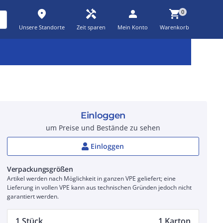
place
handyman
person
shopping_cart
0
Unsere Standorte
Zeit sparen
Mein Konto
Warenkorb
Kernsortiment
Kampagnen
Aktionen
workspace_premium
auto_awesome
percent_discount
Einloggen
um Preise und Bestände zu sehen
Einloggen
Verpackungsgrößen
Artikel werden nach Möglichkeit in ganzen VPE geliefert; eine
Lieferung in vollen VPE kann aus technischen Gründen jedoch nicht
garantiert werden.
1 Stück
1 Karton