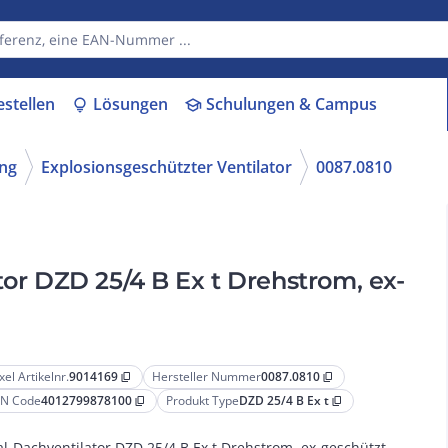
estellen
Lösungen
Schulungen & Campus
lightbulb
school
ung
Explosionsgeschützter Ventilator
0087.0810
tor DZD 25/4 B Ex t Drehstrom, ex-
xel Artikelnr.
9014169
Hersteller Nummer
0087.0810
content_copy
content_copy
N Code
4012799878100
Produkt Type
DZD 25/4 B Ex t
content_copy
content_copy
al-Dachventilator DZD 25/4 B Ex t Drehstrom, ex-geschützt,