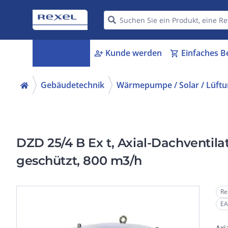
Kategorien
Kunde werden
Einfaches B
menu_book
person_add
shopping_cart
Gebäudetechnik
Wärmepumpe / Solar / Lüft
DZD 25/4 B Ex t, Axial-Dachventila
geschützt, 800 m3/h
Re
EA
Axi