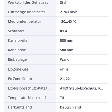
Werkstoff des Gehäuses
Stahl
Luftmenge unbelastet
2.740 m³/h
Mediumtemperatur
-20...40 °C
Schutzart
IP64
Kanalbreite
580 mm
Kanalhöhe
580 mm
Einbaulage
Wand
Ex-Zone Gas
ohne
Ex-Zone Staub
21, 22
Explosionsschutz-Kategorie für Staub
ATEX Staub-Ex-Schutz, Kat. 2D
Temperaturklasse nach Richtlinie 94/9/EG
T4
Herkunftsland
Deutschland