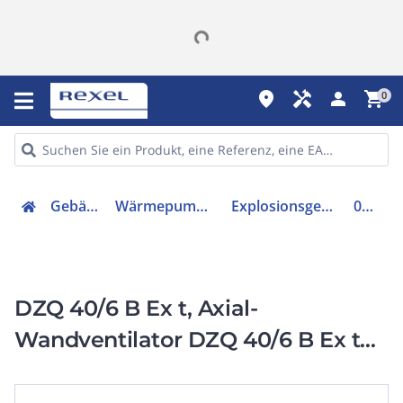
place
handyman
person
shopping_cart
0
Gebäudetechnik
Wärmepumpe / Solar / Lüftung
Explosionsgeschützter Ventilator
0083.0210
DZQ 40/6 B Ex t, Axial-
Wandventilator DZQ 40/6 B Ex t
Wandplatte, Drehstrom, StaubEx,
2740m3/h