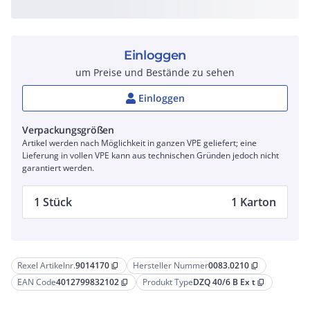
Einloggen
um Preise und Bestände zu sehen
Einloggen
Verpackungsgrößen
Artikel werden nach Möglichkeit in ganzen VPE geliefert; eine
Lieferung in vollen VPE kann aus technischen Gründen jedoch nicht
garantiert werden.
1 Stück
1 Karton
Rexel Artikelnr.
9014170
Hersteller Nummer
0083.0210
content_copy
content_copy
EAN Code
4012799832102
Produkt Type
DZQ 40/6 B Ex t
content_copy
content_copy