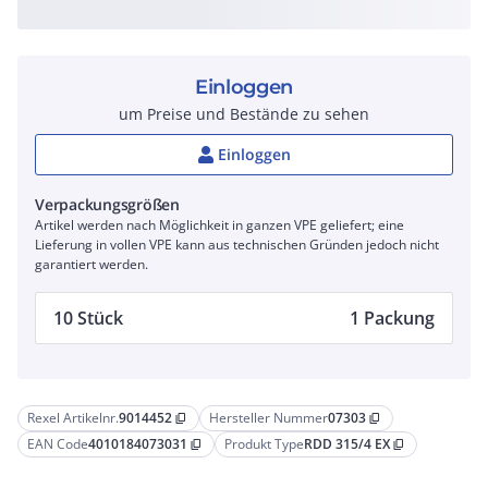
Einloggen
um Preise und Bestände zu sehen
Einloggen
Verpackungsgrößen
Artikel werden nach Möglichkeit in ganzen VPE geliefert; eine
Lieferung in vollen VPE kann aus technischen Gründen jedoch nicht
garantiert werden.
10 Stück
1 Packung
Rexel Artikelnr.
9014452
Hersteller Nummer
07303
content_copy
content_copy
EAN Code
4010184073031
Produkt Type
RDD 315/4 EX
content_copy
content_copy