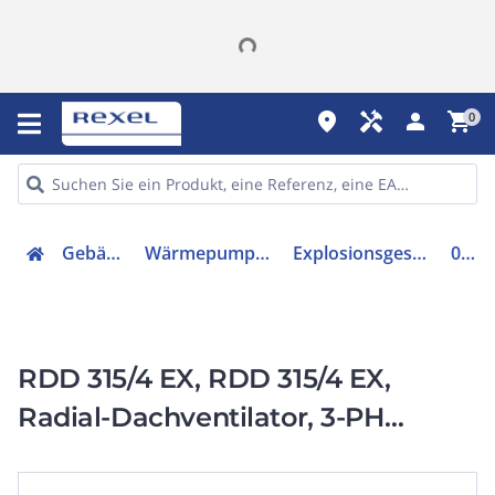
place
handyman
person
shopping_cart
0
Gebäudetechnik
Wärmepumpe / Solar / Lüftung
Explosionsgeschützter Ventilator
07303
RDD 315/4 EX, RDD 315/4 EX,
Radial-Dachventilator, 3-PH
horizontal, 400 V, 4-polig EX-
geschützt