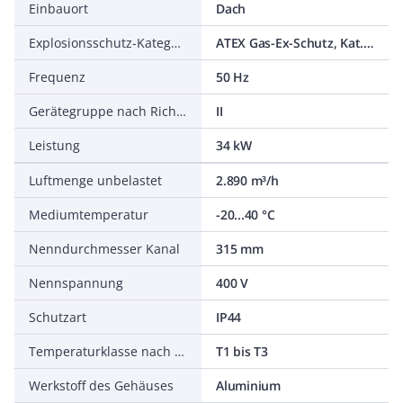
Einbauort
Dach
Explosionsschutz-Kategorie für Gas
ATEX Gas-Ex-Schutz, Kat. 2G
Frequenz
50 Hz
Gerätegruppe nach Richtlinie 94/9/EG
II
Leistung
34 kW
Luftmenge unbelastet
2.890 m³/h
Mediumtemperatur
-20...40 °C
Nenndurchmesser Kanal
315 mm
Nennspannung
400 V
Schutzart
IP44
Temperaturklasse nach Richtlinie 94/9/EG
T1 bis T3
Werkstoff des Gehäuses
Aluminium