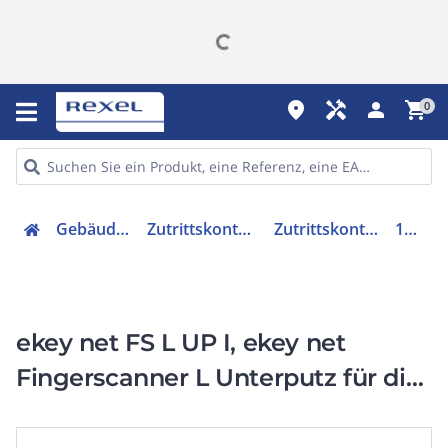
place
handyman
person
shopping_cart
0
Gebäudetechnik
Zutrittskontrollsysteme
Zutrittskontrollsystem
101352
ekey net FS L UP I, ekey net
Fingerscanner L Unterputz für die
Integration