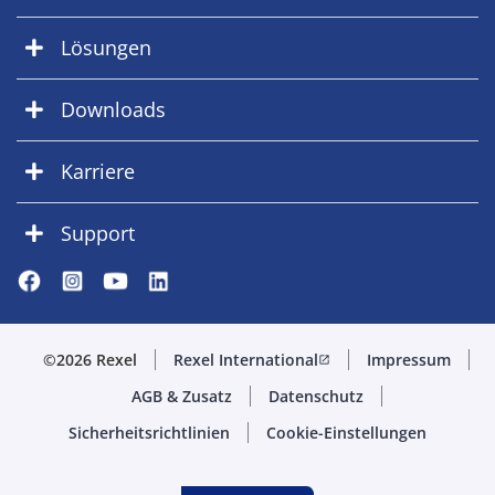
Lösungen
Downloads
Karriere
Support
©2026 Rexel
Rexel International
Impressum
open_in_new
AGB & Zusatz
Datenschutz
Sicherheitsrichtlinien
Cookie-Einstellungen