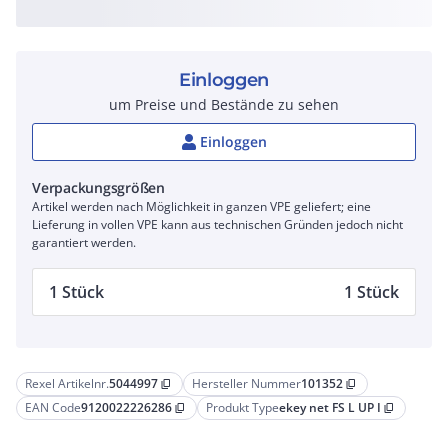
Einloggen
um Preise und Bestände zu sehen
Einloggen
Verpackungsgrößen
Artikel werden nach Möglichkeit in ganzen VPE geliefert; eine
Lieferung in vollen VPE kann aus technischen Gründen jedoch nicht
garantiert werden.
1 Stück
1 Stück
Rexel Artikelnr.
5044997
Hersteller Nummer
101352
content_copy
content_copy
EAN Code
9120022226286
Produkt Type
ekey net FS L UP I
content_copy
content_copy