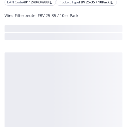
EAN Code
4011240434988
Produkt Type
FBV 25-35 / 10Pack
content_copy
content_copy
Vlies-Filterbeutel FBV 25-35 / 10er-Pack