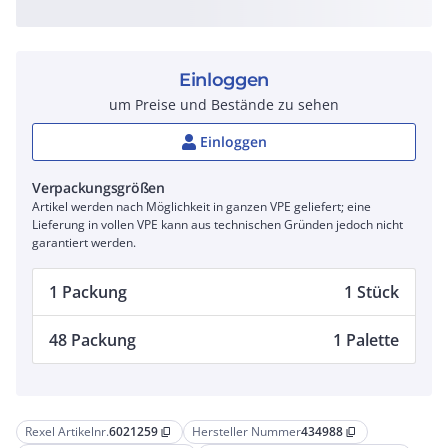
Einloggen
um Preise und Bestände zu sehen
Einloggen
Verpackungsgrößen
Artikel werden nach Möglichkeit in ganzen VPE geliefert; eine
Lieferung in vollen VPE kann aus technischen Gründen jedoch nicht
garantiert werden.
1 Packung
1 Stück
48 Packung
1 Palette
Rexel Artikelnr.
6021259
Hersteller Nummer
434988
content_copy
content_copy