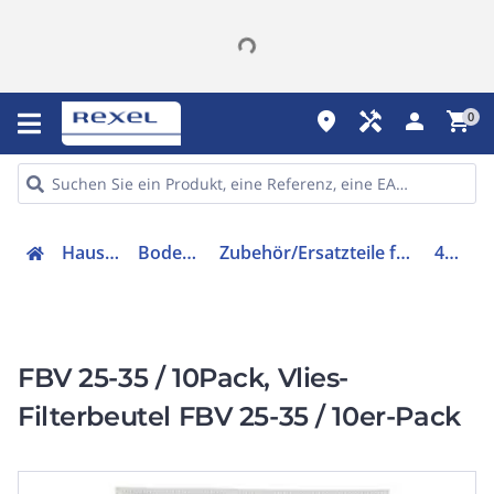
place
handyman
person
shopping_cart
0
Hausgeräte
Bodenpflege
Zubehör/Ersatzteile für Bodenpflege
434988
FBV 25-35 / 10Pack, Vlies-
Filterbeutel FBV 25-35 / 10er-Pack