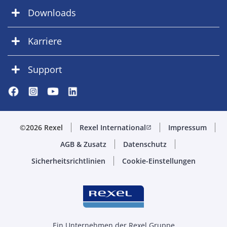
Downloads
Karriere
Support
©2026 Rexel
Rexel International
Impressum
open_in_new
AGB & Zusatz
Datenschutz
Sicherheitsrichtlinien
Cookie-Einstellungen
Ein Unternehmen der Rexel Gruppe