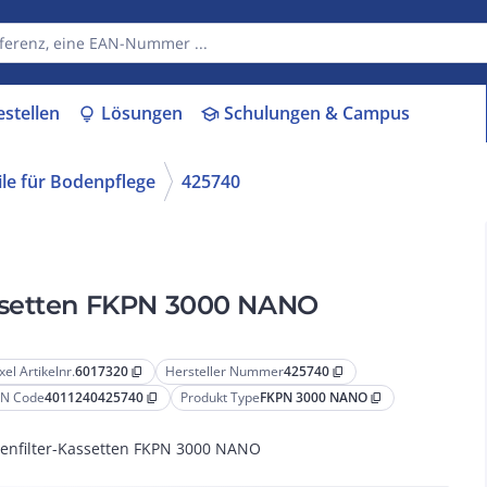
estellen
Lösungen
Schulungen & Campus
lightbulb
school
ile für Bodenpflege
425740
ssetten FKPN 3000 NANO
xel Artikelnr.
6017320
Hersteller Nummer
425740
content_copy
content_copy
N Code
4011240425740
Produkt Type
FKPN 3000 NANO
content_copy
content_copy
tenfilter-Kassetten FKPN 3000 NANO