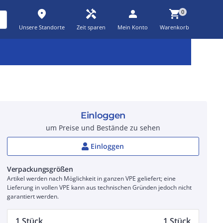
place
handyman
person
shopping_cart
0
Unsere Standorte
Zeit sparen
Mein Konto
Warenkorb
Kernsortiment
Kampagnen
Aktionen
workspace_premium
auto_awesome
percent_discount
Einloggen
um Preise und Bestände zu sehen
Einloggen
Verpackungsgrößen
Artikel werden nach Möglichkeit in ganzen VPE geliefert; eine
Lieferung in vollen VPE kann aus technischen Gründen jedoch nicht
garantiert werden.
1 Stück
1 Stück