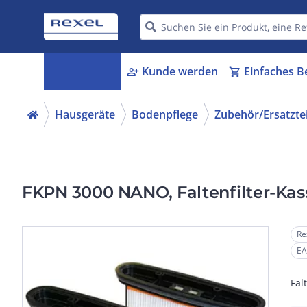
Kategorien
Kunde werden
Einfaches B
menu_book
person_add
shopping_cart
Hausgeräte
Bodenpflege
Zubehör/Ersatzte
FKPN 3000 NANO, Faltenfilter-Ka
Re
EA
Fal