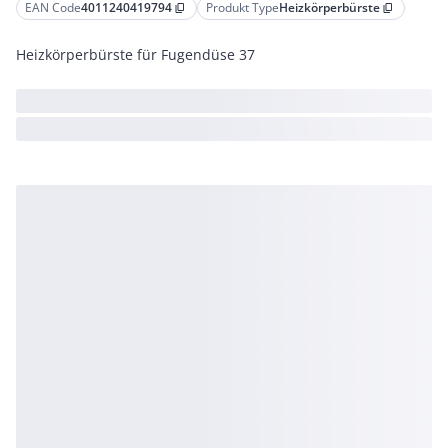
EAN Code
4011240419794
Produkt Type
Heizkörperbürste
content_copy
content_copy
Heizkörperbürste für Fugendüse 37