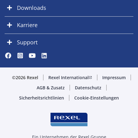
Downloads
Karriere
Support
©2026 Rexel
Rexel International
Impressum
open_in_new
AGB & Zusatz
Datenschutz
Sicherheitsrichtlinien
Cookie-Einstellungen
Ein Unternehmen der Rexel Gruppe