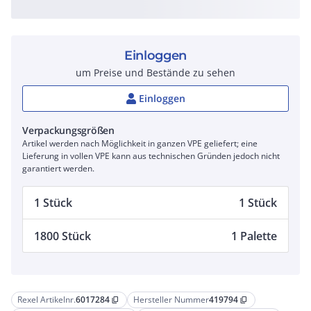
Einloggen
um Preise und Bestände zu sehen
Einloggen
Verpackungsgrößen
Artikel werden nach Möglichkeit in ganzen VPE geliefert; eine
Lieferung in vollen VPE kann aus technischen Gründen jedoch nicht
garantiert werden.
1 Stück
1 Stück
1800 Stück
1 Palette
Rexel Artikelnr.
6017284
Hersteller Nummer
419794
content_copy
content_copy