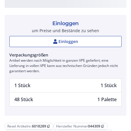
Einloggen
um Preise und Bestände zu sehen
Einloggen
Verpackungsgrößen
Artikel werden nach Möglichkeit in ganzen VPE geliefert; eine
Lieferung in vollen VPE kann aus technischen Gründen jedoch nicht
garantiert werden.
1 Stück
1 Stück
48 Stück
1 Palette
Rexel Artikelnr.
6018289
Hersteller Nummer
044309
content_copy
content_copy