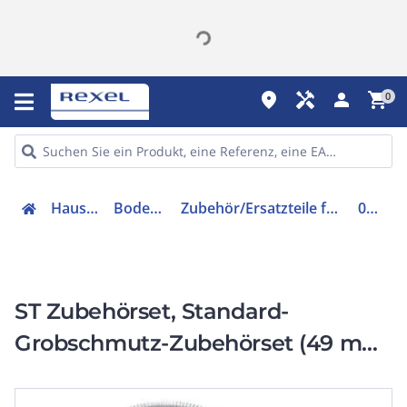
place
handyman
person
shopping_cart
0
Hausgeräte
Bodenpflege
Zubehör/Ersatzteile für Bodenpflege
044309
ST Zubehörset, Standard-
Grobschmutz-Zubehörset (49 mm
System)