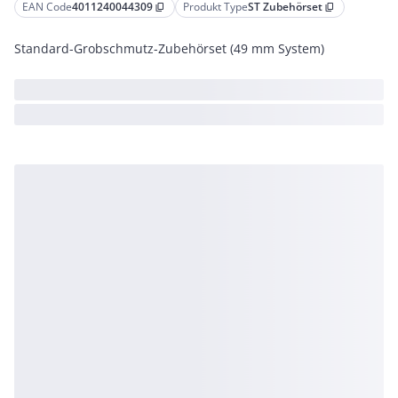
EAN Code
4011240044309
Produkt Type
ST Zubehörset
content_copy
content_copy
Standard-Grobschmutz-Zubehörset (49 mm System)