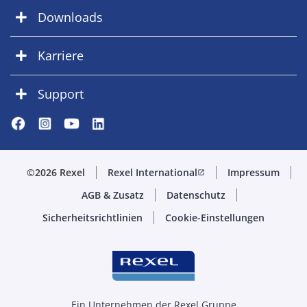
Downloads
Karriere
Support
©2026 Rexel
Rexel International
Impressum
open_in_new
AGB & Zusatz
Datenschutz
Sicherheitsrichtlinien
Cookie-Einstellungen
Ein Unternehmen der Rexel Gruppe