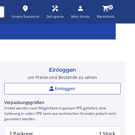
place
handyman
person
shopping_cart
0
Unsere Standorte
Zeit sparen
Mein Konto
Warenkorb
Kernsortiment
Kampagnen
Aktionen
workspace_premium
auto_awesome
percent_discount
Einloggen
um Preise und Bestände zu sehen
Einloggen
Verpackungsgrößen
Artikel werden nach Möglichkeit in ganzen VPE geliefert; eine
Lieferung in vollen VPE kann aus technischen Gründen jedoch nicht
garantiert werden.
1 Packung
1 Stück