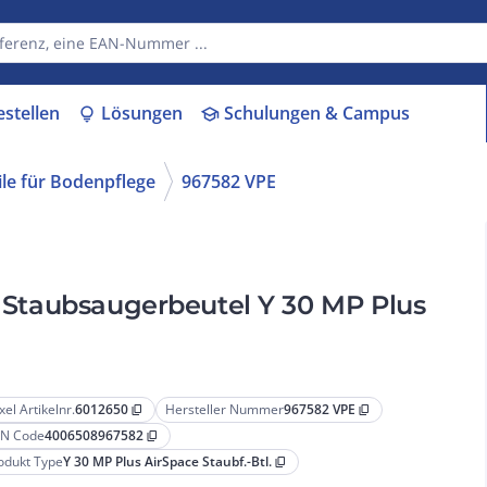
estellen
Lösungen
Schulungen & Campus
lightbulb
school
ile für Bodenpflege
967582 VPE
, Staubsaugerbeutel Y 30 MP Plus
xel Artikelnr.
6012650
Hersteller Nummer
967582 VPE
content_copy
content_copy
N Code
4006508967582
content_copy
odukt Type
Y 30 MP Plus AirSpace Staubf.-Btl.
content_copy