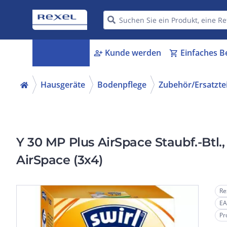
Kategorien
Kunde werden
Einfaches B
menu_book
person_add
shopping_cart
Hausgeräte
Bodenpflege
Zubehör/Ersatzte
Y 30 MP Plus AirSpace Staubf.-Btl.
AirSpace (3x4)
Re
EA
Pr