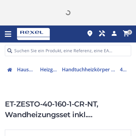
place
handyman
person
shopping_cart
0
Hausgeräte
Heizgeräte
Handtuchheizkörper (elektrisch)
46418
ET-ZESTO-40-160-1-CR-NT,
Wandheizungsset inkl.
Handtuchhalter ohneThermostat,
320 W