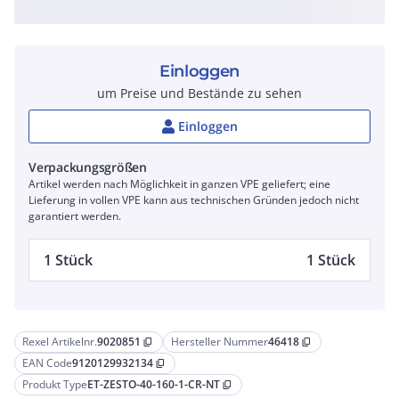
Einloggen
um Preise und Bestände zu sehen
Einloggen
Verpackungsgrößen
Artikel werden nach Möglichkeit in ganzen VPE geliefert; eine
Lieferung in vollen VPE kann aus technischen Gründen jedoch nicht
garantiert werden.
1 Stück
1 Stück
Rexel Artikelnr.
9020851
Hersteller Nummer
46418
content_copy
content_copy
EAN Code
9120129932134
content_copy
Produkt Type
ET-ZESTO-40-160-1-CR-NT
content_copy