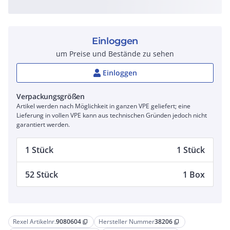
Einloggen
um Preise und Bestände zu sehen
Einloggen
Verpackungsgrößen
Artikel werden nach Möglichkeit in ganzen VPE geliefert; eine
Lieferung in vollen VPE kann aus technischen Gründen jedoch nicht
garantiert werden.
1 Stück
1 Stück
52 Stück
1 Box
Rexel Artikelnr.
9080604
Hersteller Nummer
38206
content_copy
content_copy