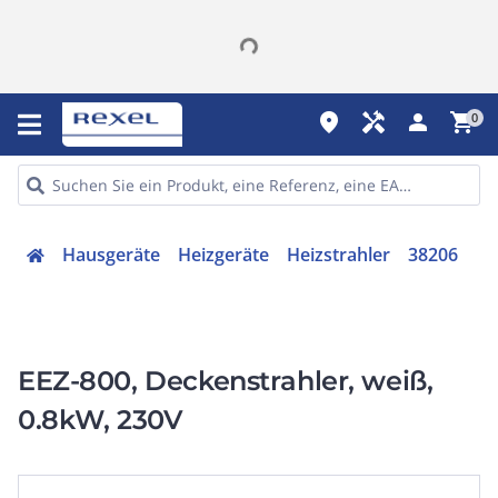
place
handyman
person
shopping_cart
0
Hausgeräte
Heizgeräte
Heizstrahler
38206
EEZ-800, Deckenstrahler, weiß,
0.8kW, 230V