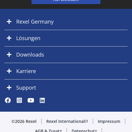
Rexel Germany
Lösungen
Downloads
Karriere
Support
©2026 Rexel
Rexel International
Impressum
open_in_new
AGB & Zusatz
Datenschutz