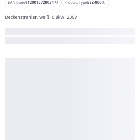
EAN Code
9120015729084
Produkt Type
EEZ-800
content_copy
content_copy
Deckenstrahler, weiß, 0.8kW, 230V