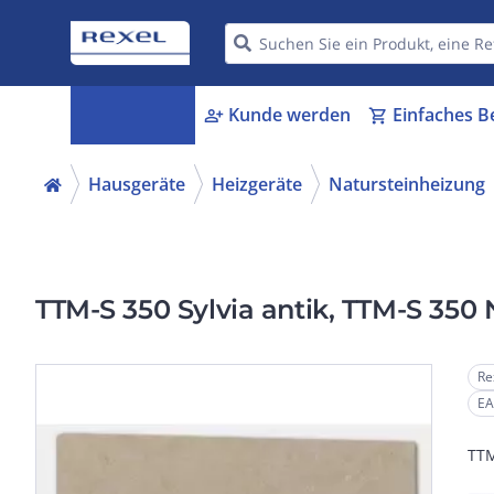
Kategorien
Kunde werden
Einfaches B
menu_book
person_add
shopping_cart
Hausgeräte
Heizgeräte
Natursteinheizung
TTM-S 350 Sylvia antik, TTM-
Re
EA
TTM