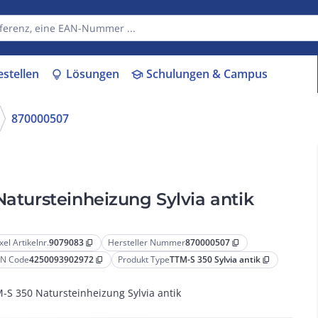
estellen
Lösungen
Schulungen & Campus
lightbulb
school
870000507
S 350 Natursteinheizung Sylvia antik
xel Artikelnr.
9079083
Hersteller Nummer
870000507
content_copy
content_copy
N Code
4250093902972
Produkt Type
TTM-S 350 Sylvia antik
content_copy
content_copy
-S 350 Natursteinheizung Sylvia antik