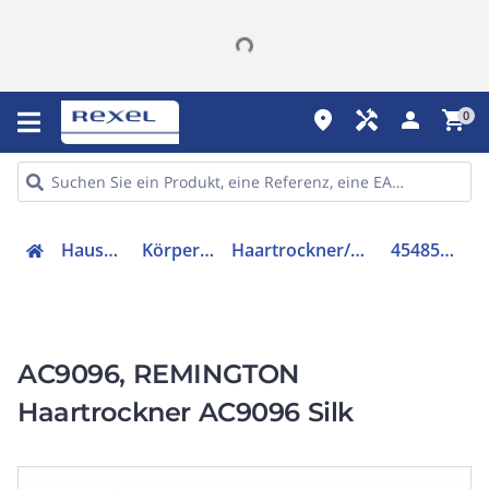
place
handyman
person
shopping_cart
0
Hausgeräte
Körperpflege
Haartrockner/Haarstyler
45485560100
AC9096, REMINGTON
Haartrockner AC9096 Silk