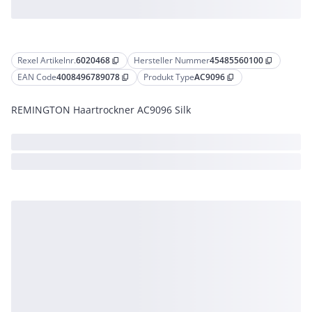
Rexel Artikelnr.
6020468
Hersteller Nummer
45485560100
content_copy
content_copy
EAN Code
4008496789078
Produkt Type
AC9096
content_copy
content_copy
REMINGTON Haartrockner AC9096 Silk