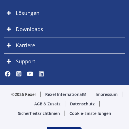
Lösungen
Downloads
Karriere
Support
©2026 Rexel
Rexel International
Impressum
open_in_new
AGB & Zusatz
Datenschutz
Sicherheitsrichtlinien
Cookie-Einstellungen