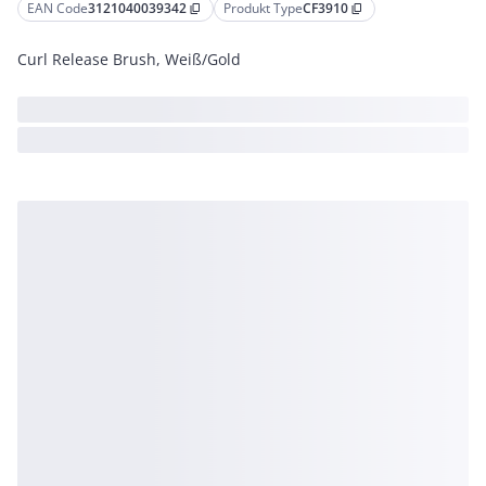
EAN Code
3121040039342
Produkt Type
CF3910
content_copy
content_copy
Curl Release Brush, Weiß/Gold