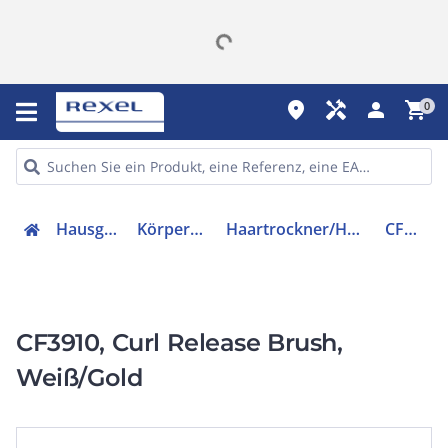
place
handyman
person
shopping_cart
0
Hausgeräte
Körperpflege
Haartrockner/Haarstyler
CF3910
CF3910, Curl Release Brush,
Weiß/Gold